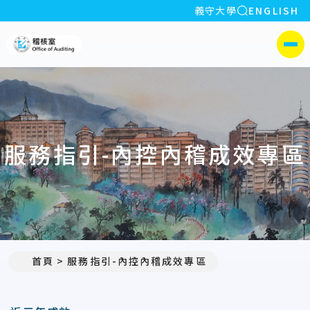
全站搜索
義守大學
ENGLISH
:::
義守大學稽核室
側選單
服務指引-內控內稽成效專區
首頁
服務指引-內控內稽成效專區