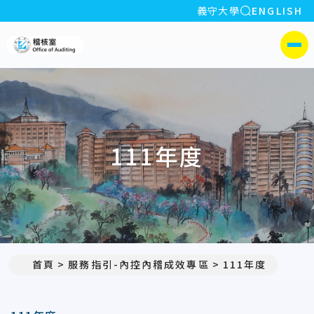
全站搜索
義守大學
ENGLISH
:::
義守大學稽核室
側選單
111年度
首頁
服務指引-內控內稽成效專區
111年度