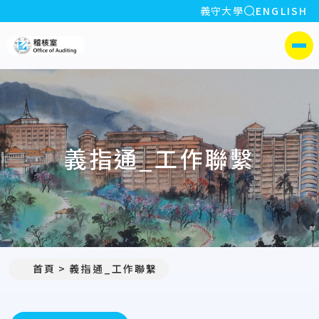
全站搜索
義守大學
ENGLISH
:::
義守大學稽核室
側選單
義指通_工作聯繫
首頁
義指通_工作聯繫