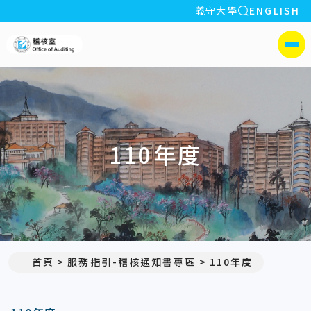
全站搜索
義守大學
ENGLISH
:::
義守大學稽核室
側選單
110年度
首頁
服務指引-稽核通知書專區
110年度